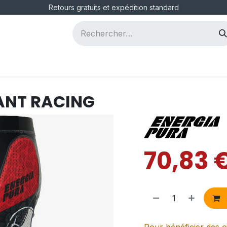
Retours gratuits et expédition standard
ous
Postes
ANT RACING
70,83