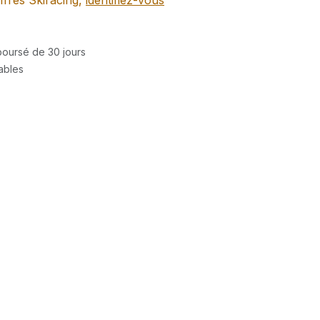
ffres Skiracing,
identifiez-vous
mboursé de 30 jours
rables