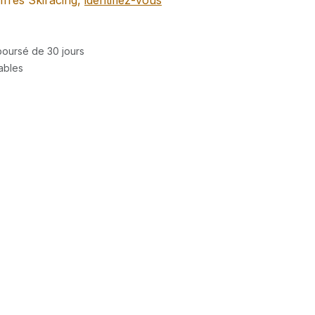
ffres Skiracing,
identifiez-vous
mboursé de 30 jours
rables