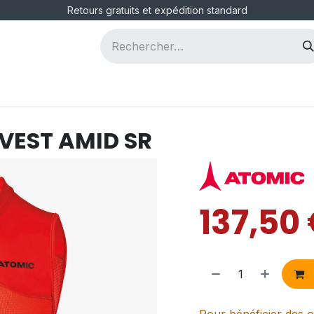
Retours gratuits et expédition standard
ous
Postes
 VEST AMID SR
137,50