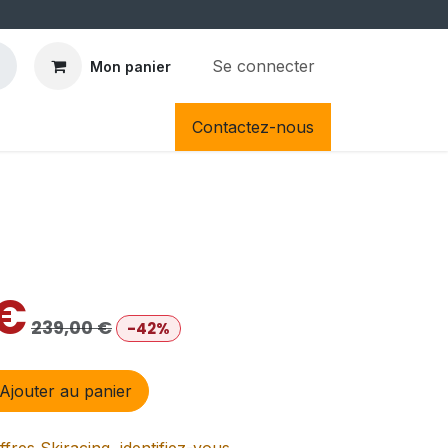
Se connecter
Mon panier
Contactez-nous
€
239,00
€
-42%
Ajouter au panier