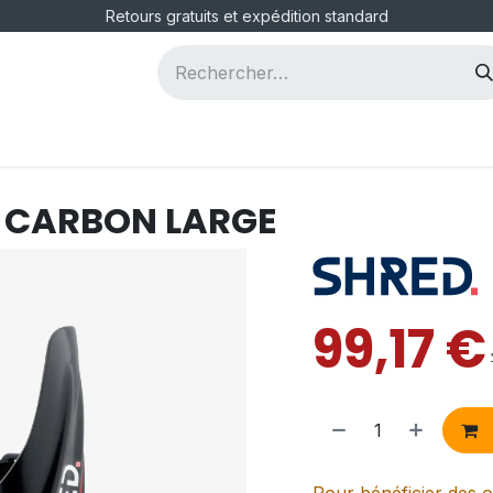
Retours gratuits et expédition standard
ous
Postes
 CARBON LARGE
99,17
€