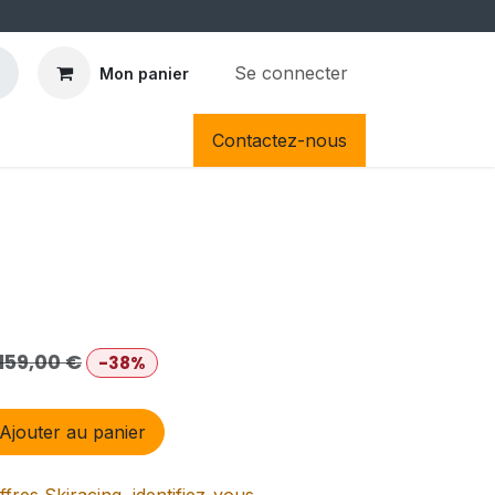
Se connecter
Mon panier
Contactez-nous
159,00
€
-38%
Ajouter au panier