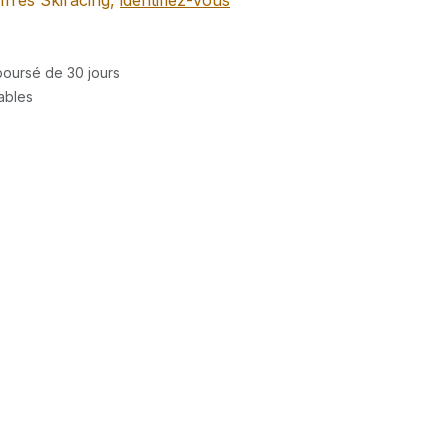
ffres Skiracing,
identifiez-vous
mboursé de 30 jours
rables