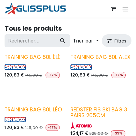
Se rendre au contenu
Tous les produits
Trier par
Filtres
TRAINING BAG 80L ÉLÉ
TRAINING BAG 80L ALEX
120,83
€
120,83
€
145,00
€
145,00
€
-17%
-17%
TRAINING BAG 80L LÉO
REDSTER FIS SKI BAG 3
PAIRS 205CM
120,83
€
145,00
€
-17%
154,17
€
229,00
€
-33%