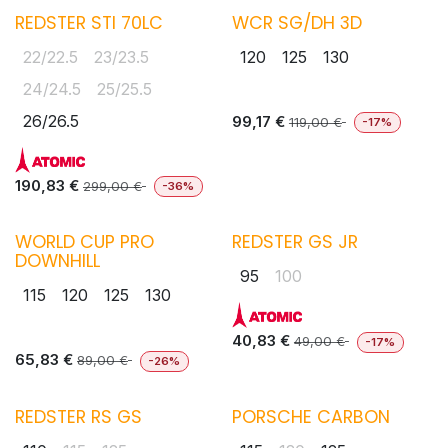
REDSTER STI 70LC
WCR SG/DH 3D
22/22.5
23/23.5
120
125
130
24/24.5
25/25.5
26/26.5
99,17
€
119,00
€
-17%
190,83
€
299,00
€
-36%
WORLD CUP PRO
REDSTER GS JR
DOWNHILL
95
100
115
120
125
130
40,83
€
49,00
€
-17%
65,83
€
89,00
€
-26%
REDSTER RS GS
PORSCHE CARBON