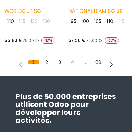
WORLDCUP SG
NATIONALTEAM SG JR
110
115
120
130
95
100
105
110
115
65,83
€
57,50
€
79,00
€
79,00
€
-17%
-27%
1
2
3
4
…
89
Plus de 50.000 entreprises
utilisent Odoo pour
développer leurs
activités.