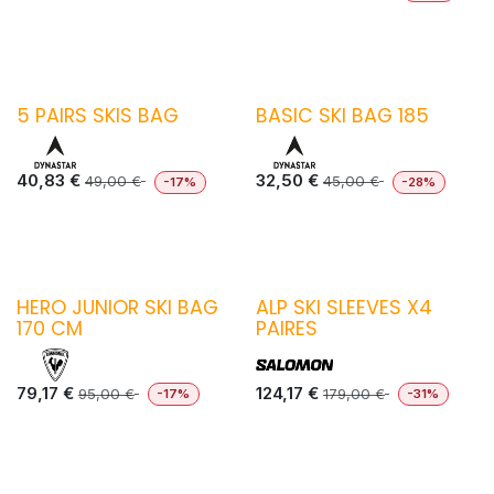
5 PAIRS SKIS BAG
BASIC SKI BAG 185
40,83
€
32,50
€
49,00
€
45,00
€
-17%
-28%
HERO JUNIOR SKI BAG
ALP SKI SLEEVES X4
170 CM
PAIRES
79,17
€
124,17
€
95,00
€
179,00
€
-17%
-31%