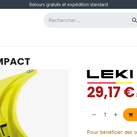
Retours gratuits et expédition standard
ous
Postes
MPACT
29,17
€
Pour bénéficier des o