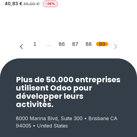
40,83
€
55,00
€
-26%
1
…
86
87
88
89
Plus de 50.000 entreprises
utilisent Odoo pour
développer leurs
activités.
8000 Marina Blvd, Suite 300 • Brisbane CA
94005 • United States