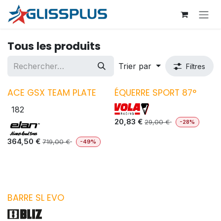
Se rendre au contenu
Tous les produits
Trier par
Filtres
ACE GSX TEAM PLATE
ÉQUERRE SPORT 87°
182
20,83
€
29,00
€
-28%
364,50
€
719,00
€
-49%
BARRE SL EVO