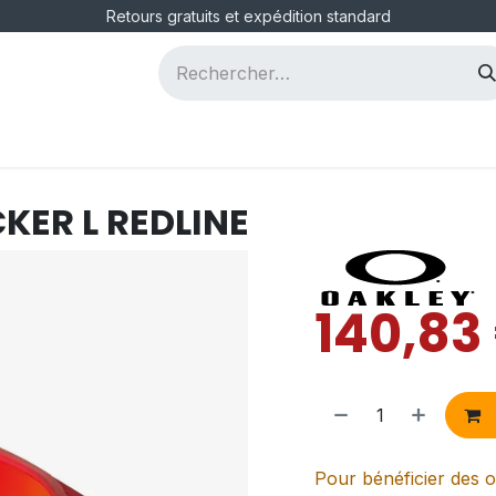
Retours gratuits et expédition standard
ous
Postes
KER L REDLINE
140,83
Pour bénéficier des o