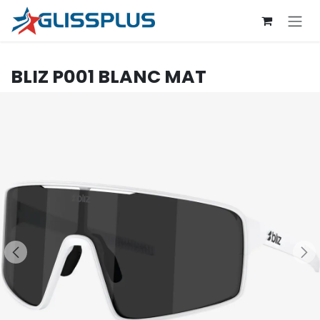
Se rendre au contenu
BLIZ
P001 BLANC MAT