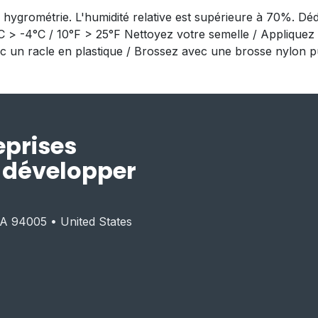
hygrométrie. L'humidité relative est supérieure à 70%. Déd
C > -4°C / 10°F > 25°F Nettoyez votre semelle / Appliquez le 
c un racle en plastique / Brossez avec une brosse nylon p
eprises
r développer
CA 94005 • United States