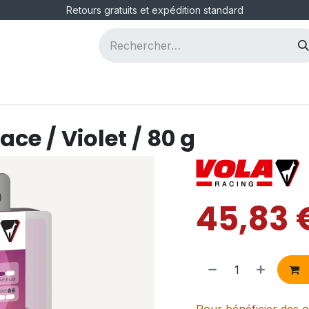
Retours gratuits et expédition standard
ous
Postes
e / Violet / 80 g
45,83