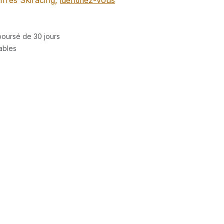
ffres Skiracing,
identifiez-vous
mboursé de 30 jours
rables