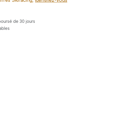
ffres Skiracing,
identifiez-vous
mboursé de 30 jours
rables