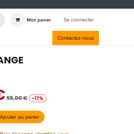
Se connecter
Mon panier
Contactez-nous
RANGE
€
55,00
€
-17%
Ajouter au panier