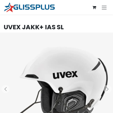
Se rendre au contenu
UVEX
JAKK+ IAS SL