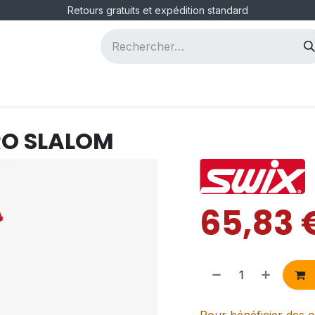
Retours gratuits et expédition standard
ous
Postes
RO SLALOM
65,83