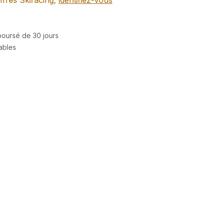
ffres Skiracing,
identifiez-vous
mboursé de 30 jours
rables