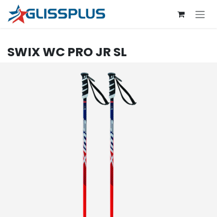
Se rendre au contenu
SWIX
WC PRO JR SL