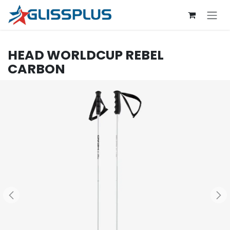
Se rendre au contenu
HEAD
WORLDCUP REBEL
CARBON