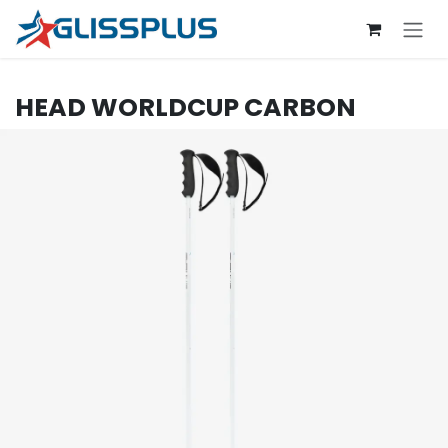
Se rendre au contenu
HEAD
WORLDCUP CARBON