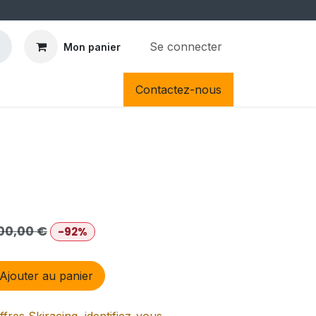
Se connecter
Mon panier
Contactez-nous
00,00
€
-92%
Ajouter au panier