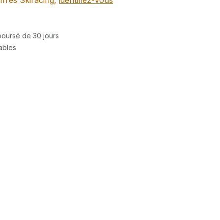
ffres Skiracing,
identifiez-vous
mboursé de 30 jours
rables