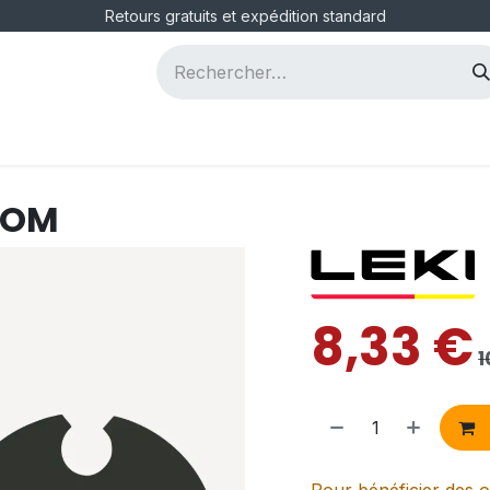
Retours gratuits et expédition standard
ous
Postes
LOM
8,33
€
1