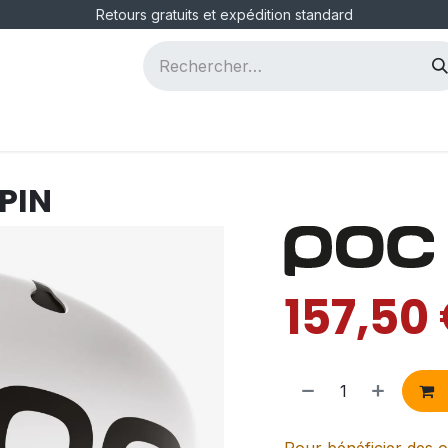
Retours gratuits et expédition standard
ous
Postes
PIN
157,50