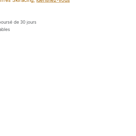
ffres Skiracing,
identifiez-vous
mboursé de 30 jours
rables