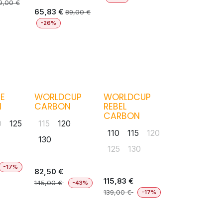
19,00
€
65,83
€
89,00
€
-26%
E
WORLDCUP
WORLDCUP
N
CARBON
REBEL
CARBON
0
125
115
120
110
115
120
130
125
130
-17%
82,50
€
115,83
€
145,00
€
-43%
139,00
€
-17%