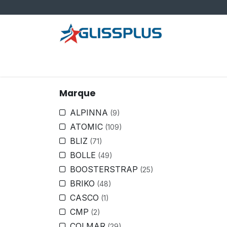
Se rendre au contenu
Boutique
Blog
Événements
Rendez-v
Marque
ALPINNA
(9)
ATOMIC
(109)
BLIZ
(71)
BOLLE
(49)
BOOSTERSTRAP
(25)
BRIKO
(48)
CASCO
(1)
CMP
(2)
COLMAR
(29)