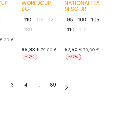
CUP
WORLDCUP
NATIONALTEA
SG
M SG JR
0
110
115
120
95
100
105
130
110
115
5,00
€
65,83
€
57,50
€
79,00
€
79,00
€
-17%
-27%
2
3
4
…
89