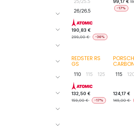
25/25.5
99,17
€
1
-17%
26/26.5
190,83
€
299,00
€
-36%
REDSTER RS
PORSCH
GS
CARBO
110
115
125
115
12
132,50
€
124,17
€
159,00
€
149,00
€
-17%