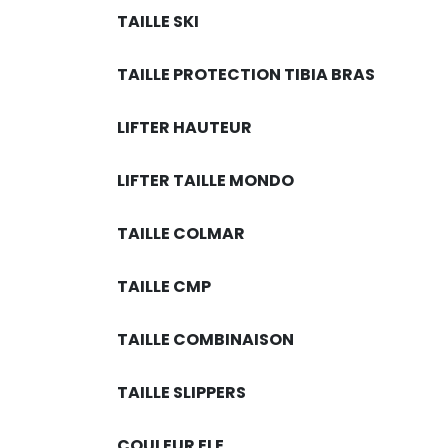
TAILLE SKI
SPYDER
(60)
SWEET PROTECTION
(55)
TAILLE PROTECTION TIBIA BRAS
SWIX
(46)
THERM-IC
(2)
LIFTER HAUTEUR
TOKO
(174)
TRIPOINT
(17)
LIFTER TAILLE MONDO
UVEX
(56)
UYN
(58)
TAILLE COLMAR
VANDEER RED BULL
(10)
VOLA
(302)
TAILLE CMP
VONZIPPER
(1)
X-BIONIC
(3)
TAILLE COMBINAISON
X-SOCKS
(2)
ZIENER
TAILLE SLIPPERS
(28)
COULEUR ELE