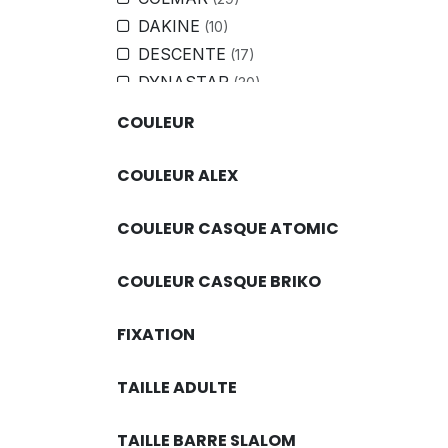
DAKINE
(10)
DESCENTE
(17)
DYNASTAR
(30)
ELAN
(5)
COULEUR
ENERGIAPURA
(87)
FLOC DE NEU
(1)
COULEUR ALEX
HEAD
(126)
HELLY HANSEN
(50)
COULEUR CASQUE ATOMIC
HESTRA
(13)
IRON-IC
(12)
COULEUR CASQUE BRIKO
KAPPA
(31)
FIXATION
KERMA
(20)
KOMPERDELL
(21)
TAILLE ADULTE
LANGE
(20)
LEDRAPO
(26)
TAILLE BARRE SLALOM
LEKI
(82)