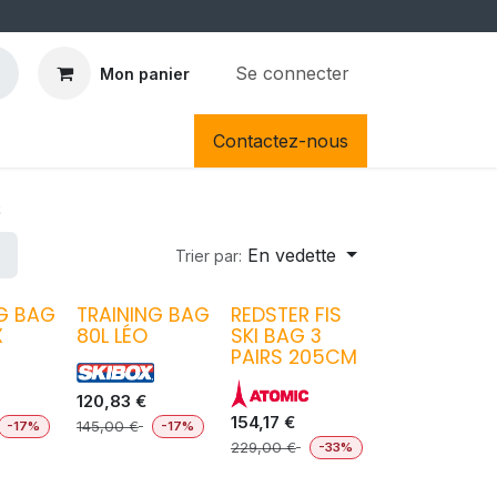
Se connecter
Mon panier
Contactez-nous
s
En vedette
Trier par:
G BAG
TRAINING BAG
REDSTER FIS
X
80L LÉO
SKI BAG 3
PAIRS 205CM
120,83
€
154,17
€
145,00
€
-17%
-17%
229,00
€
-33%