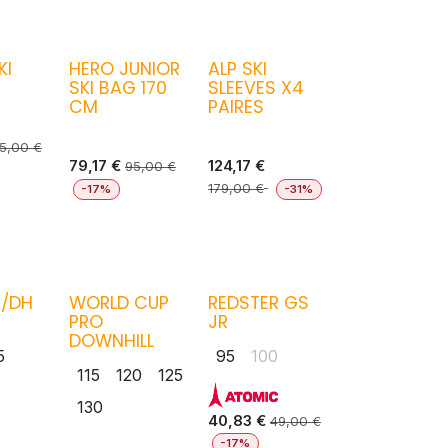
KI
HERO JUNIOR
ALP SKI
SKI BAG 170
SLEEVES X4
CM
PAIRES
5,00
€
79,17
€
124,17
€
95,00
€
179,00
€
-17%
-31%
/DH
WORLD CUP
REDSTER GS
PRO
JR
DOWNHILL
5
95
100
115
120
125
130
40,83
€
49,00
€
-17%