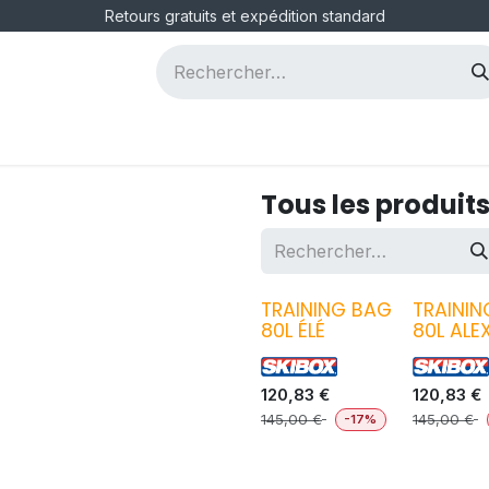
Retours gratuits et expédition standard
ous
Postes
Tous les produit
TRAINING BAG
TRAININ
80L ÉLÉ
80L ALE
120,83
€
120,83
€
145,00
€
145,00
€
-17%