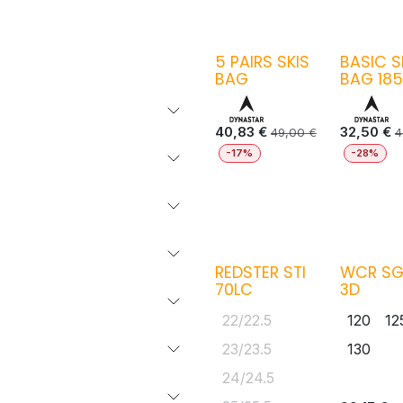
5 PAIRS SKIS
BASIC S
BAG
BAG 185
40,83
€
32,50
€
49,00
€
4
-17%
-28%
REDSTER STI
WCR SG
70LC
3D
22/22.5
120
12
23/23.5
130
24/24.5