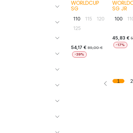
WORLDCUP
WORLD
SG
SG JR
110
115
120
100
11
125
45,83
€
5
-17%
54,17
€
89,00
€
-39%
1