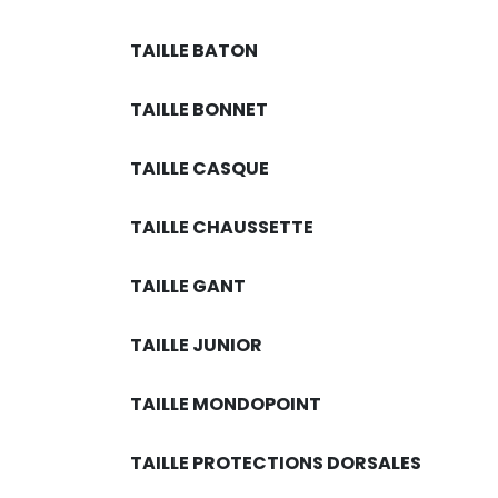
LEVEL
(61)
TAILLE BATON
LOOK
(2)
OAKLEY
(97)
TAILLE BONNET
ONE/WAY
(15)
POC
(180)
TAILLE CASQUE
PODHIO
(5)
REUSCH
(39)
TAILLE CHAUSSETTE
ROSSIGNOL
(155)
SALOMON
(65)
TAILLE GANT
SCOTT
(13)
SHRED
(102)
TAILLE JUNIOR
SIDAS
(20)
TAILLE MONDOPOINT
SKIBOX
(97)
SKIYOURSELF
(58)
TAILLE PROTECTIONS DORSALES
SKKIL
(6)
SLYTECH
(4)