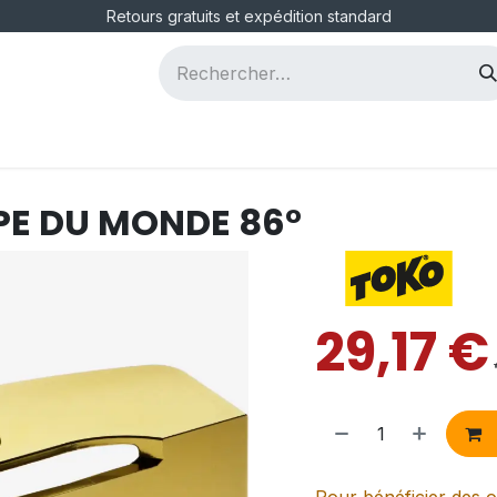
Retours gratuits et expédition standard
ous
Postes
PE DU MONDE 86°
29,17
€