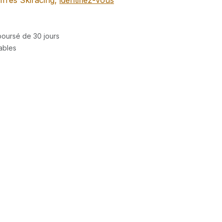
ffres Skiracing,
identifiez-vous
mboursé de 30 jours
rables